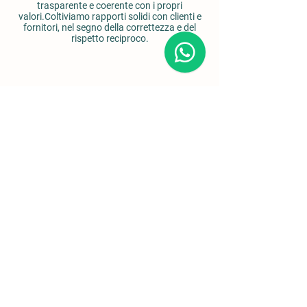
trasparente e coerente con i propri
valori.Coltiviamo rapporti solidi con clienti e
fornitori, nel segno della correttezza e del
rispetto reciproco.
Dettagli
Via Simonelli 2,
Nola, (NA)
Via San Gennaro, Nola, (NA)