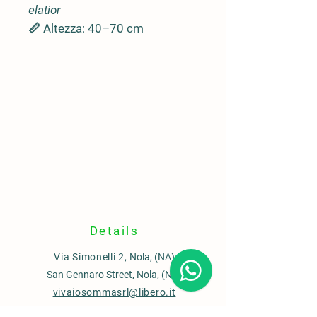
elatior
📏
Altezza:
40–70 cm
🍃
Foglie:
larghe, ovali, verde
scuro, molto lucide
🏺
Portamento:
cespuglioso,
elegante e super resistente
🌍 Origine
🇨🇳
Cina
(foreste ombrose e
umide)
📍 Ideale per
🏡 Interni poco luminosi
🌫 Ambienti ombrosi, ingressi,
scale, uffici
Details
✨ Perfetta per chi vuole una
Via Simonelli 2,
Nola, (NA)
pianta “indistruttibile”
San Gennaro Street, Nola, (NA)
🪴 Ottima anche in vaso per
vivaiosommasrl@libero.it
cortili e terrazzi ombreggiati