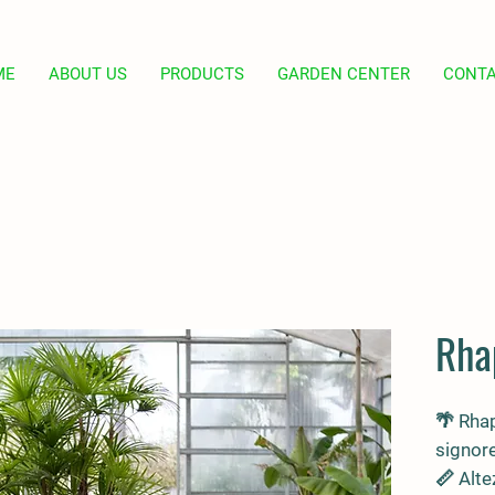
ME
ABOUT US
PRODUCTS
GARDEN CENTER
CONT
Rha
🌴
Rhap
signor
📏 Alte