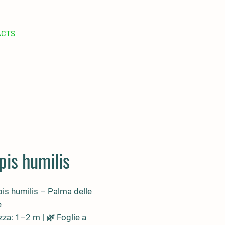
ACTS
pis humilis
is humilis
– Palma delle
e
zza: 1–2 m | 🌿 Foglie
a