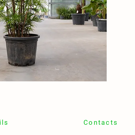
ventagl
appunti
🪵 Fusti
bambus
🌍
Orig
🌏 Asia
Vietna
📍
Idea
🏡 Inte
🌿 Per
tropica
✨ Otti
moderni
🌼
Fior
📅 Estat
tra le f
ils
Contacts
🍒 Frut