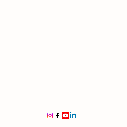
io
, divise in segmenti stretti e
ti
 sottili,
multipli e
iformi
, color marrone chiaro
ine
 orientale (Cina meridionale,
m)
le per
rni luminosi o terrazze riparate
fetta per
ambienti eleganti,
li e ombreggiati
ma anche in vaso per spazi
 e raffinati
itura
e | 🌸 Piccoli fiori giallognoli
oglie
ti sferici neri, decorativi ma