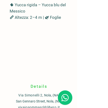
🌵
Yucca rigida
– Yucca blu del
Messico
📏 Altezza: 2–4 m | 🌿 Foglie
rigide, azzurro-bluastre
,
disposte a rosetta
🪵 Tronco singolo o ramificato,
decorativo e scultoreo
🌍
Origine
🇲🇽 Messico settentrionale
(zone aride e desertiche)
📍
Ideale per
🏜 Giardini desertici, rocciosi,
mediterranei o contemporanei
🌞 Perfetta come
Details
esemplare
isolato
o in composizioni
Via Simonelli 2,
Nola, (NA)
xeriche
San Gennaro Street, Nola, (NA)
✨ Dona
struttura, colore e
vivaiosommasrl@libero.it