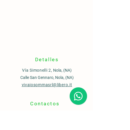
Detalles
Vía Simonelli 2,
Nola, (NA)
Calle San Gennaro, Nola, (NA)
vivaiosommasrl@libero.it
Contactos
Oficina de ventas
0815110435
Centro de jardinería