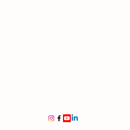
lucide
tamento:
cespuglioso,
e e super resistente
ine
ina
(foreste ombrose e umide)
le per
rni poco luminosi
enti ombrosi, ingressi, scale,
tta per chi vuole una pianta
uttibile”
ma anche in vaso per cortili e
i ombreggiati
itura
a estate
(raramente in
)
i piccoli, porpora, alla base