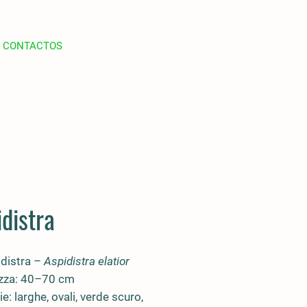
CONTACTOS
distra
idistra –
Aspidistra elatior
zza:
40–70 cm
ie:
larghe, ovali, verde scuro,