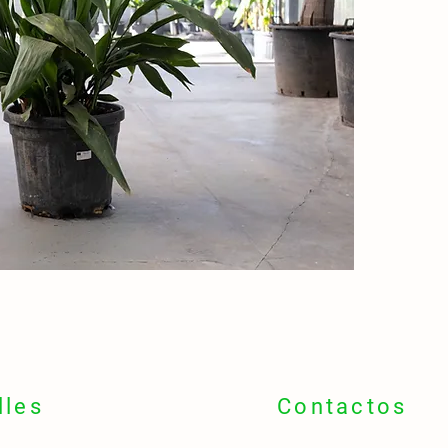
molto 
🏺
Por
elegant
🌍 Orig
🇨🇳
C
📍 Idea
🏡 Inte
🌫 Ambi
uffici
✨ Perfe
“indistr
🪴 Otti
terrazz
🌼 Fior
📅
Tard
interno
lles
Contactos
🌸 Fior