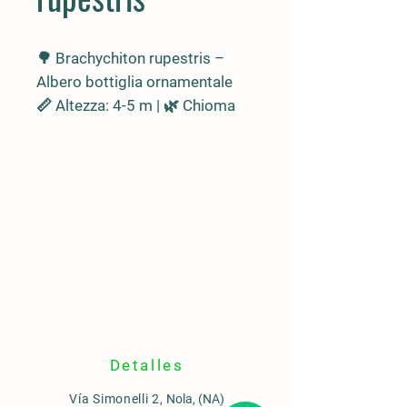
🌳
Brachychiton rupestris –
Albero bottiglia ornamentale
📏 Altezza: 4-5 m | 🌿 Chioma
ampia e foglie variabili
🪵 Tronco rigonfio a forma di
bottiglia, riserva acqua
🌍
Origine
🇦🇺 Australia
📍
Ideale per
🏞️ Grandi giardini, parchi, viali
alberati
💧
Resistenza ambientale
🌵 Siccità: Alta | 🌊 Salinità:
Tollerante | ❄️ Gelo: –3 °C
Detalles
🛠️ Bassa manutenzione | ☀️
Vía Simonelli 2,
Nola, (NA)