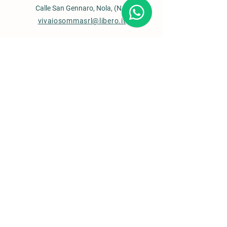
Ama il pieno sole
Calle San Gennaro, Nola, (NA)
vivaiosommasrl@libero.it
Contactos
Oficina de ventas
0815110435
Centro de jardinería
0818201516
Vivero Somma Ltd.
P. IVA
02810191219