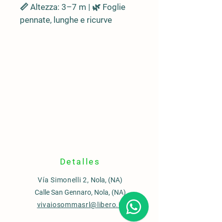
📏 Altezza: 3–7 m | 🌿 Foglie
pennate, lunghe e
ricurve
elegantemente
verso il basso,
color verde-azzurro
🪵 Tronco singolo, spesso e
fibroso, con base ingrossata
🌍
Origine
🌎 Sud America: 🇦🇷 Argentina,
🇺🇾 Uruguay, 🇧🇷 Brasile
meridionale
🌿 Habitat: savane e praterie
aperte
📍
Ideale per
Detalles
🏡 Giardini esotici, mediterranei,
Vía Simonelli 2,
Nola, (NA)
isolata come
pianta scultorea
Calle San Gennaro, Nola, (NA)
🌞 Resiste bene in zone ventose
vivaiosommasrl@libero.it
e calde