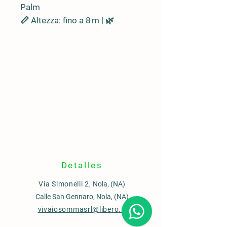
Palm
📏 Altezza: fino a 8 m | 🌿
Chioma elegante, fronde
pennate
🪵 Tronco slanciato e liscio, con
anelli fogliari
🌍
Origine
🇧🇷 Sud America (Brasile,
Argentina, Uruguay)
📍
Ideale per
🏡 Giardini tropicali, viali
alberati, parchi urbani
🌼
Fioritura
Detalles
📅 Estate | 🌼Fiori crema → 🟠
Vía Simonelli 2,
Nola, (NA)
Frutti arancio in inverno
Calle San Gennaro, Nola, (NA)
💧
Resistenza
vivaiosommasrl@libero.it
🌞 Sole pieno | 🌵 Siccità: buona