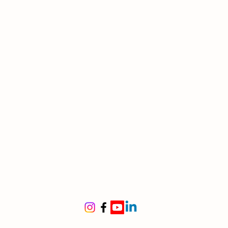
e e leggere
, fino a 3 m di
zza
co slanciato, marrone scuro,
o da
resti fibrosi delle vecchie
ine
stralia sud-orientale e
nia
este umide e fresche, vicino a
i e pendii ombrosi
le per
rdini ombreggiati, sottoboschi,
 freschi e umidi
etta per creare un
effetto
le naturale e lussureggiante
itura
iorisce (è una felce)