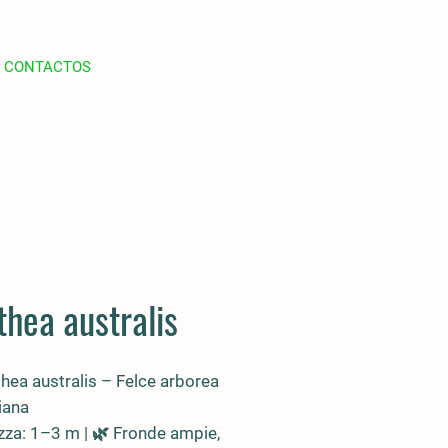
CONTACTOS
thea australis
hea australis
– Felce arborea
iana
ezza: 1–3 m | 🌿 Fronde
ampie,