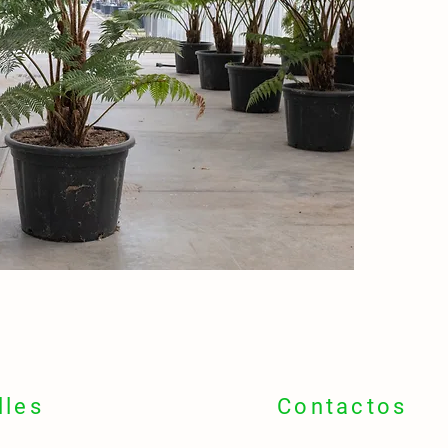
piumat
lunghe
🪵 Tron
copert
fronde
🌍
Orig
🇦🇺 Au
Tasma
🌧️ For
ruscell
📍
Idea
🏞️ Gia
cortili
🌬 Perf
tropica
🌼
Fior
lles
Contactos
❌ Non f