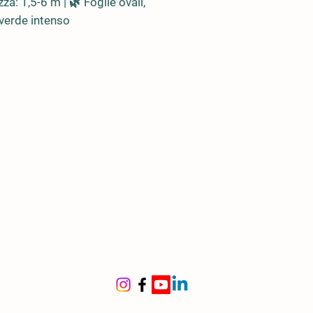
zza: 1,5-6 m | 🌿 Foglie ovali,
 verde intenso
nco ingrossato, nodoso,
reo
, che ricorda le radici di
g
ine
 sud-orientale (Cina, Malesia,
)
le per
rni, uffici, terrazze, come
 d’arredo
lo originale per ogni
one
itura
a in appartamento
 quasi invisibili, privi di valore
ntale
stenza