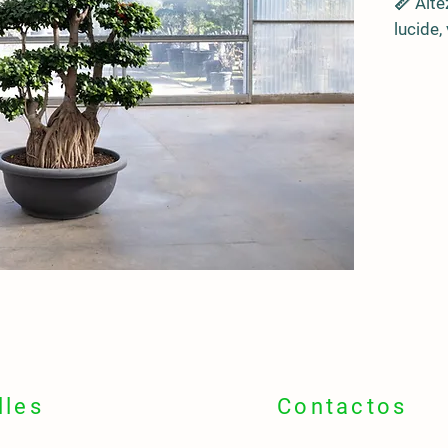
📏 Alte
lucide,
🪵 Tro
sculto
ginsen
🌍
Orig
🌍 Asia
Taiwan
📍
Idea
🏡 Inte
bonsai
🎁 Rega
occasi
🌼
Fior
📅 Rar
🌸 Fiori
lles
Contactos
orname
💧
Resi