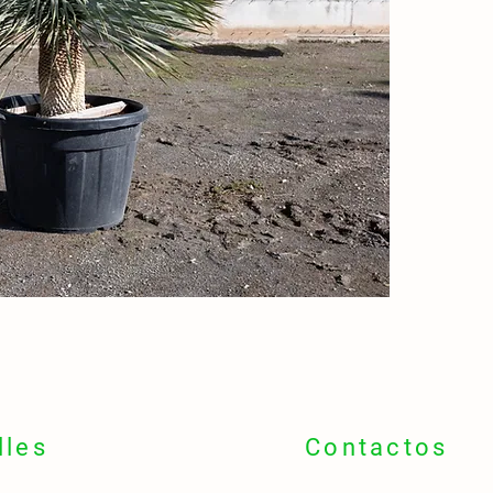
sfera
🪵 Tron
ramific
adulti
🌍
Orig
🇺🇸 Te
Messic
📍
Idea
🏜 Giar
medite
🌬 Ott
assola
🌼
Fior
📅 Fine
🌸 Spig
crema
lles
Contactos
💧
Resi