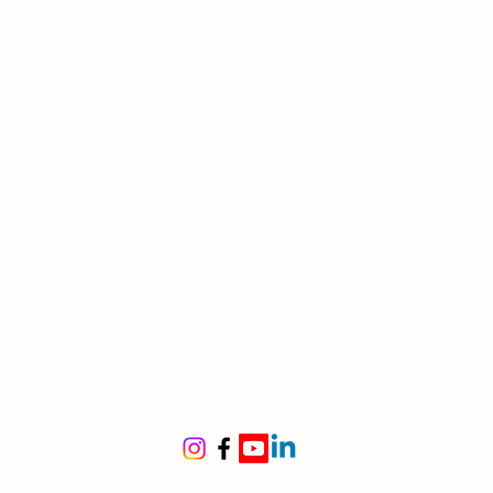
co unico, sottile, spesso
ato alla base nei soggetti
ine
xas occidentale | 🇲🇽
o nord-orientale
le per
dini xerici, rocciosi,
rranei, contemporanei
ima per aree ventose, secche e
te
itura
 primavera – estate
a eretta con fiori bianco-
stenza