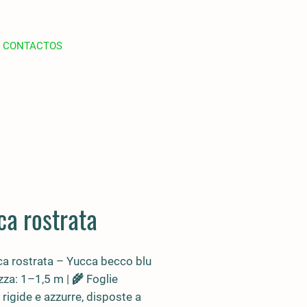
CONTACTOS
ca rostrata
a rostrata
– Yucca becco blu
zza: 1–1,5 m | 🌾 Foglie
, rigide e azzurre
, disposte a