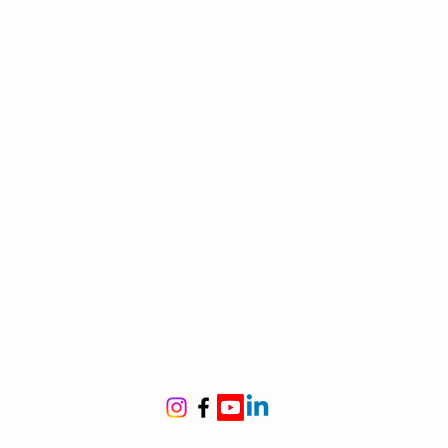
io,
palmate
, color verde
o o glauco
tamento a cespuglio, con
 fusti dalla base
ine
chia mediterranea: 🇮🇹 🇪🇸
🇦
le per
dini rocciosi, bordure,
e, vasi
mo per un tocco esotico dal
 mediterraneo
itura
mavera (marzo–maggio)
 gialli riuniti in infiorescenze
tificazione