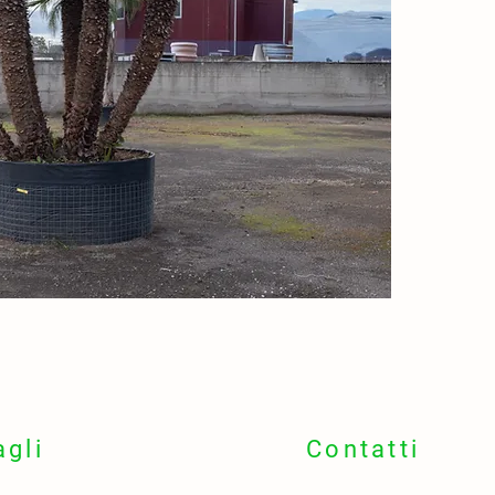
ventagl
intens
🌳 Por
diversi
🌍
Orig
🌍 Mac
🇫🇷 
📍
Idea
🏡 Giar
terrazz
🌵 Otti
sapore
🌼
Fior
📅 Pri
🌸 Fiori
dense
agli
Contatti
🫐
Frut