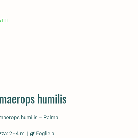
TTI
maerops humilis
maerops humilis
– Palma
zza: 2–4 m | 🌿 Foglie a