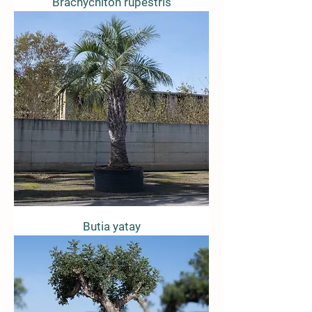
Brachychiton rupestris
Butia yatay