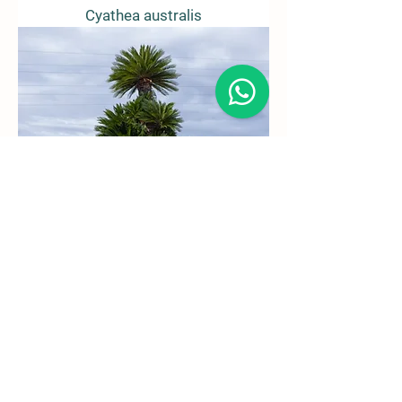
Cyathea australis
Cycas revoluta