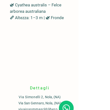
🌿
Cyathea australis
– Felce
arborea australiana
📏 Altezza: 1–3 m | 🌿 Fronde
ampie, piumate e leggere
, fino a
3 m di lunghezza
🪵 Tronco slanciato, marrone
scuro, coperto da
resti fibrosi
delle vecchie fronde
🌍
Origine
🇦🇺 Australia sud-orientale e
Tasmania
🌧️ Foreste umide e fresche,
vicino a ruscelli e pendii
ombrosi
Dettagli
📍
Ideale per
Via Simonelli 2,
Nola, (NA)
🏞️ Giardini ombreggiati,
Via San Gennaro, Nola, (NA)
sottoboschi, cortili freschi e
vivaiosommasrl@libero.it