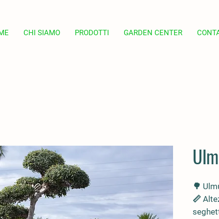
ME
CHI SIAMO
PRODOTTI
GARDEN CENTER
CONTA
Ulm
🌳
Ulm
📏 Alte
seghett