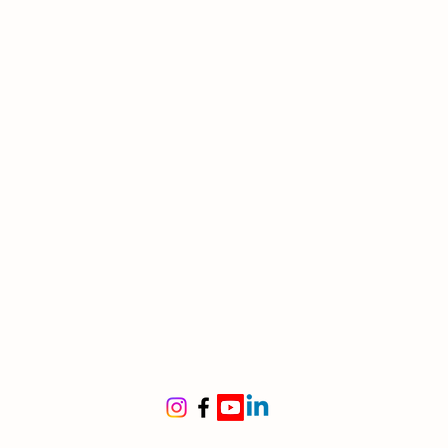
iscono in autunno 🍁
co dritto, corteccia grigiastra
urata
ine
ria, Mongolia, Cina, Korea
le per
, parchi, siepi frangivento,
menti in aree difficili
mo per resistere a vento,
 e inquinamento
itura
 inverno, inizio primavera
–aprile)
i poco vistosi, verdini, che
iono
prima delle foglie
tificazione
avera, dopo la fioritura