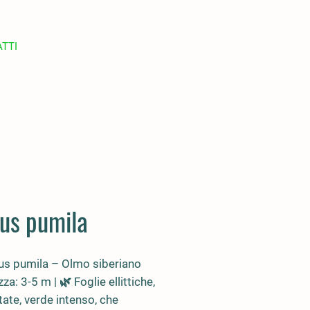
TTI
us pumila
us pumila
– Olmo siberiano
zza: 3-5 m | 🌿 Foglie ellittiche,
ate, verde intenso, che