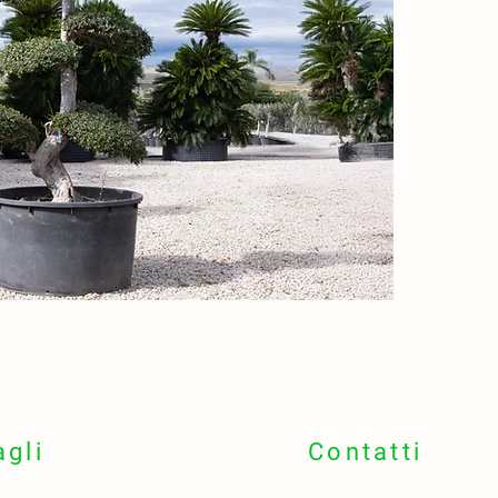
ingiall
🪵 Tron
e fess
🌍
Orig
🌏 Sibe
📍
Idea
🏡 Viali
rinverdi
🌬 Otti
freddo
🌼
Fior
📅 Fine
(marzo
🌸 Fior
compa
🫐
Frut
agli
Contatti
📅 Prim